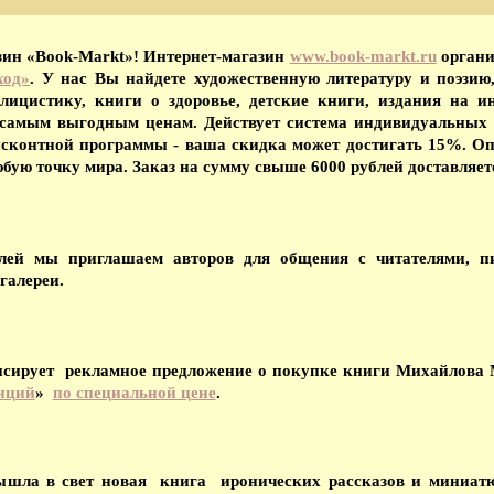
зин «Book-Markt»! Интернет-магазин
www.book-markt.ru
органи
ход»
. У нас Вы найдете художественную литературу и поэзию
ицистику, книги о здоровье, детские книги, издания на и
 самым выгодным ценам. Действует система индивидуальных 
исконтной программы - ваша скидка может достигать 15%. О
бую точку мира. Заказ на сумму свыше 6000 рублей доставляетс
лей мы приглашаем авторов для общения с читателями, п
галереи.
ирует рекламное предложение о покупке книги Михайлова М
анций
»
по специальной цене
.
шла в свет новая книга иронических рассказов и миниат