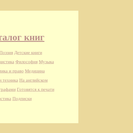
талог книг
Поэзия
Детские книги
цистика
Философия
Музыка
ика и право
Медицина
и техника
На английском
графами
Готовятся к печати
стика
Подписки