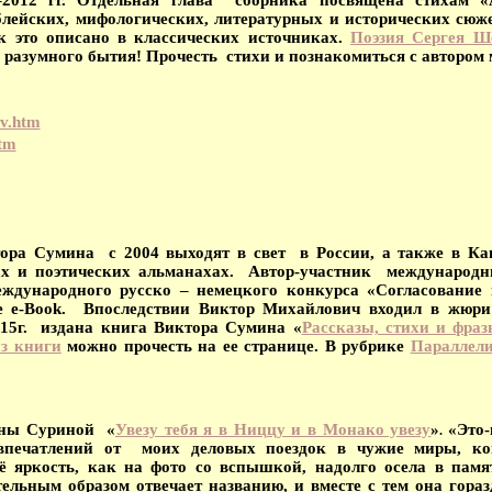
лейских, мифологических, литературных и исторических сюже
ак это описано в классических источниках.
Поэзия Сергея Ш
 разумного бытия! Прочесть стихи и познакомиться с автором 
ov.htm
htm
тора Сумина с 2004 выходят в свет в России, а также в Ка
ах и поэтических альманахах. Автор-участник международн
дународного русско – немецкого конкурса «Согласование
е e-Book. Впоследствии Виктор Михайлович входил в жюри
5г. издана книга Виктора Сумина «
Рассказы, стихи и фра
з книги
можно прочесть на ее странице. В рубрике
Параллел
аны Суриной «
Увезу тебя я в Ниццу и в Монако увезу
»
«Это-
.
 впечатлений от моих деловых поездок в чужие миры, ког
ё яркость, как на фото со вспышкой, надолго осела в па
тельным образом отвечает названию, и вместе с тем она гора