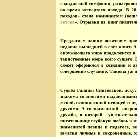
грандиозной симфонии, разыгравш
во время четвертого похода. В 
походов» стала номинантом (вош
автора
». Отрывки из книг писател
Предлагаем нашим читателям проч
недавно вышедшей в свет книги А
окружающего мира продолжится и в
таинственные озера всего сущего. 
сюжет оформился в сознании и а
совершенно случайно. Таковы уж п
Судьба Галины Снитовской, искус
знакома со многими выдающимися
женой, великолепной певицей и 
другими. А со знаменитой оперн
дружба, о которой увлекательно
писательнице глубокую любовь к м
знаменитой певице и педагоге, 
заметки личные и сокровенные, к