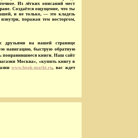
 точное. Из лёгких описаний мест
ране. Создаётся ощущение, что ты
ашей, и не только, — это кладезь
изнутри, поражая тем восторгом,
 с друзьями на нашей странице
тую навигацию, быструю обратную
ать понравившиеся книги. Наш сайт
агазин Москва», «купить книгу в
газин
www.book-markt.ru
, вас ждет