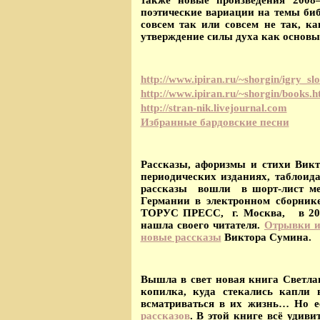
поэтические вариации на темы биб
совсем так или совсем не так, к
утверждение силы духа как основы
http://www.ipiran.ru/~shorgin/igry_sl
http://www.ipiran.ru/~shorgin/books.
http://stran-nik.livejournal.com
Избранные бардовские песни
Рассказы, афоризмы и стихи Вик
периодических изданиях, таблоид
рассказы вошли в шорт-лист меж
Германии в электронном сборник
ТОРУС ПРЕСС, г. Москва, в 201
нашла своего читателя.
Отрывки и
новые рассказы
Виктора Сумина.
Вышла в свет новая книга Светл
копилка, куда стекались капли
всматриваться в их жизнь…
Но е
рассказов
. В этой книге всё удиви