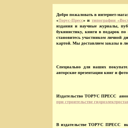
Добро пожаловать в интернет-мага
«
Торус-Пресс
» и
типографии «Вос
издания и научные журналы, публ
букинистику, книги в подарок по
становитесь участником личной д
картой. Мы доставляем заказы в лю
Специально для наших покупате
авторские презентации книг и фото
Издательство ТОРУС ПРЕСС анонс
при строительстве гидроэлектрост
В издательстве ТОРУС ПРЕСС вы