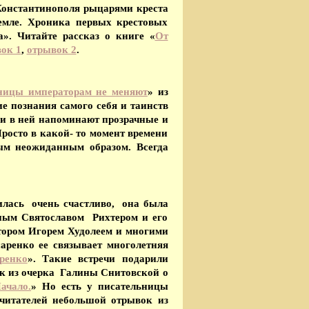
Константинополя рыцарями креста
емле. Хроника первых крестовых
». Читайте рассказ о книге «
От
ок 1
,
отрывок 2
.
ницы императорам не меняют
» из
 познания самого себя и таинств
и в ней напоминают прозрачные и
Просто в какой- то момент времени
ым неожиданным образом. Всегда
илась очень счастливо, она была
ным Святославом Рихтером и его
ором Игорем Худолеем и многими
ренко ее связывает многолетняя
ренко
». Такие встречи подарили
ок из очерка Галины Снитовской о
ачало.
» Но есть у писательницы
 читателей небольшой отрывок из