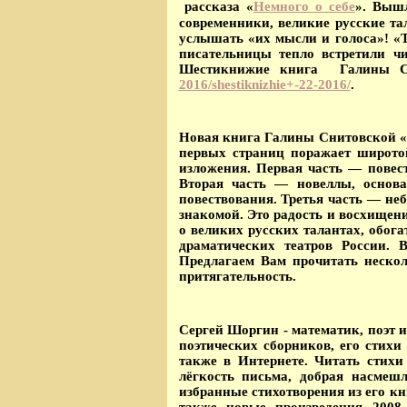
рассказа «
Немного о себе
».
Вышл
современники, великие русские т
услышать «их мысли и голоса»! «Т
писательницы тепло встретили ч
Шестикнижие книга Галины С
2016/shestiknizhie+-22-2016/
.
Новая книга Галины Снитовской 
первых страниц поражает широто
изложения. Первая часть — повест
Вторая часть — новеллы, основ
повествования. Третья часть — не
знакомой. Это радость и восхище
о великих русских талантах, обо
драматических театров России. 
Предлагаем Вам прочитать нескол
притягательность.
Сергей Шоргин - математик, поэт 
поэтических сборников, его стихи
также в Интернете. Читать стих
лёгкость письма, добрая насмеш
избранные стихотворения из его кн
также новые произведения 2008