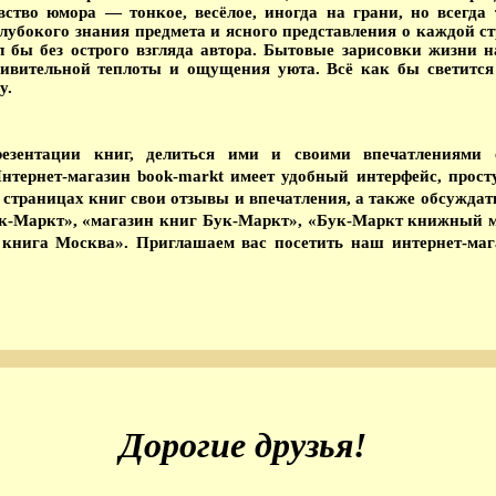
вство юмора — тонкое, весёлое, иногда на грани, но всегда
убокого знания предмета и ясного представления о каждой ст
 бы без острого взгляда автора. Бытовые зарисовки жизни н
дивительной теплоты и ощущения уюта. Всё как бы светится 
у.
езентации книг, делиться ими и своими впечатлениями
Интернет-магазин book-markt имеет удобный интерфейс, прос
а страницах книг свои отзывы и впечатления, а также обсужд
ук-Маркт», «магазин книг Бук-Маркт», «Бук-Маркт книжный м
 книга Москва». Приглашаем вас посетить наш интернет-ма
Дорогие друзья!