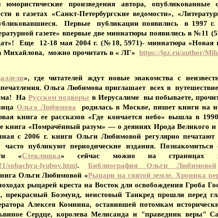
 юмористические произведения автора, опубликованные 
ости в газетах «Санкт-Петербургские ведомости», «Литерату
публиковавшиеся. Первые публикации появились в 1997 г. 
ратурной газете» впервые две миниатюры появились в №11 (596
здат»! Еще 12-18 мая 2004 г. (№18, 5971)- миниатюра «Нова
 Михайлова, можно прочитать в « ЛГ»
https://lgz.ru/author/Mi
аллели
», где читателей ждут новые знакомства с неизвес
впечатления. Ольга Любимова приглашает всех в путешеств
лима! На
Русском подворье
в Иерусалиме вы побываете, прочит
ьница
Ольга Любимова
родилась в Москве, пишет книги на и
рвая книга ее рассказов «Где кончается небо» вышла в 199
 ее книга «Помрачённый разум» — о деяниях Ирода Великого и
иная с 2006 г. книги Ольги Любимовой регулярно печатают
 часто публикуют периодические издания. Познакомиться 
иги «
Стекляшка
» сейчас можно на страницах из
21/sobachya-lyubov.html
.
Библиография Ольги Любимовой
книга Ольги Любимовой «
Рыцари на святой земле. Хроника пе
походах рыцарей креста на Восток для освобождения Гроба Го
, прекрасный Боэмунд, неистовый Танкред прошли перед гл
ератора Алексея Комнина, оставившей потомкам исторически
ьвиное Сердце, королева Мелисанда и "праведник веры" С