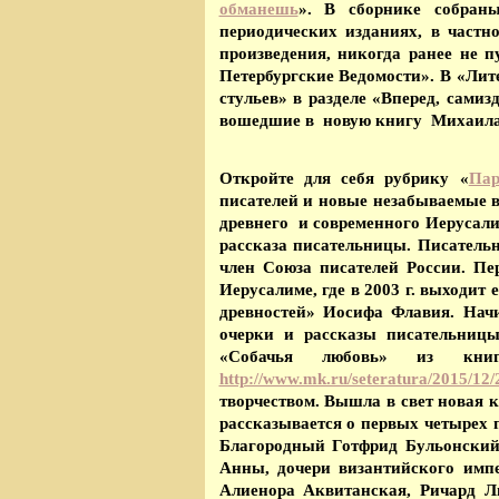
обманешь
». В сборнике собраны
периодических изданиях, в частн
произведения, никогда ранее не 
Петербургские Ведомости». В «Лите
стульев» в разделе «Вперед, сами
вошедшие в новую книгу Михаила
Откройте для себя рубрику «
Пар
писателей и новые незабываемые 
древнего и современного Иеруса
рассказа писательницы. Писател
член Союза писателей России. Пе
Иерусалиме, где в 2003 г. выходит
древностей» Иосифа Флавия. Нач
очерки и рассказы писательницы
«Собачья любовь» из кн
http://www.mk.ru/seteratura/2015/12/
творчеством.
Вышла в свет новая 
рассказывается о первых четырех 
Благородный Готфрид Бульонский
Анны, дочери византийского имп
Алиенора Аквитанская, Ричард Л