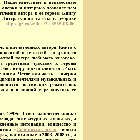
». Наши известные и неизвестные
 очерки и интервью позволят нам
тлений автора и ее героев! Книгу
 Литературной газеты в рубрике
ей
http://lgz.ru/article/22-6555-08-06-
ях и впечатлениях автора. Книга с
красотой и теплотой искреннего
ратной потере любимого человека.
с трепетным чувством к героям
рыми автору посчастливилось быть
ниями. Четвертая часть — очерки
ющимися деятелями музыкальных и
ающихся российских режиссеров.
ниги и в полной мере ощутить ее
 с 1999г. В свет вышли несколько
евода, литературных журналах, а
ждённые интонации, изящество и
ргина «
Сочинитель имен
» вошли
ды
», написанные в 2003–2008 гг., а
нтиисторического цикла» - это