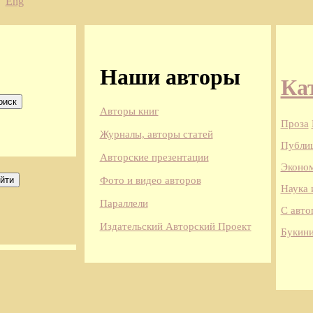
Eng
Наши авторы
Ка
Авторы книг
Проза
Журналы, авторы статей
Публи
Авторские презентации
Эконом
Фото и видео авторов
Наука 
Параллели
С авто
Издательский Авторский Проект
Букини