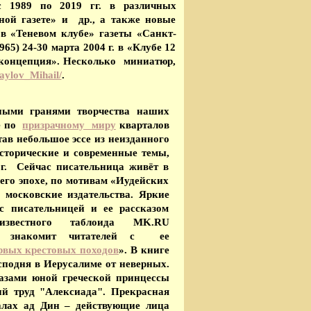
с 1989 по 2019 гг. в различных
рной газете» и др., а также новые
в «Теневом клубе» газеты «Санкт-
5) 24-30 марта 2004 г. в «Клубе 12
я концепция». Несколько миниатюр,
haylov_Mihail/
.
тными гранями творчества наших
ие по
призрачному миру
кварталов
ав небольшое эссе из неизданного
сторические и современные темы,
0г. Сейчас писательница живёт в
 его эпохе, по мотивам «Иудейских
 московские издательства.
Яркие
с писательницей и ее рассказом
вестного таблоида MK.RU
знакомит читателей с ее
рвых крестовых походов
». В книге
сподня в Иерусалиме от неверных.
азами юной греческой принцессы
й труд "Алексиада". Прекрасная
алах ад Дин – действующие лица