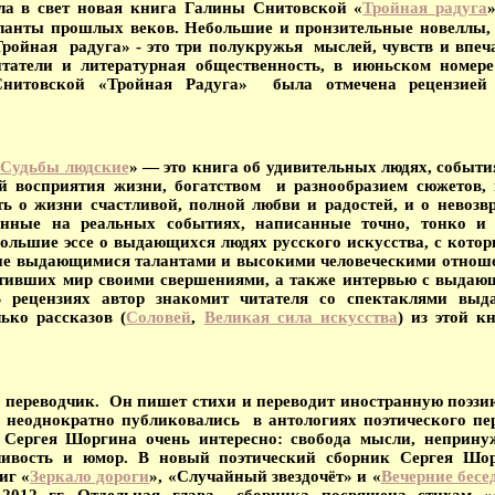
а в свет новая книга Галины Снитовской «
Тройная радуга
аланты прошлых веков. Небольшие и пронзительные новеллы,
ройная радуга» - это три полукружья мыслей, чувств и впеча
итатели и литературная общественность, в июньском номере
нитовской «Тройная Радуга» была отмечена рецензи
«
Судьбы людские
» — это книга об удивительных людях, событи
й восприятия жизни, богатством и разнообразием сюжетов, 
ь о жизни счастливой, полной любви и радостей, и о невозв
анные на реальных событиях, написанные точно, тонко и 
большие эссе о выдающихся людях русского искусства, с кото
ние выдающимися талантами и высокими человеческими отноше
гативших мир своими свершениями, а также интервью с выда
В рецензиях автор знакомит читателя со спектаклями выд
ько рассказов (
Соловей
,
Великая сила искусства
) из этой к
и переводчик. Он пишет стихи и переводит иностранную поэзию
 неоднократно публиковались в антологиях поэтического пер
и Сергея Шоргина очень интересно: свобода мысли, неприну
ливость и юмор.
В новый поэтический сборник Сергея Шо
иг «
Зеркало дороги
», «Случайный звездочёт» и «
Вечерние бесе
–2012 гг. Отдельная глава сборника посвящена стихам «А