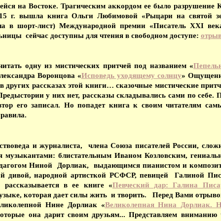
ейся на Востоке. Трагическим аккордом ее было разрушение 
2015 г. вышла книга Ольги Любимовой «Рыцари на святой з
ла в шорт-лист) Международной премии «Писатель XXI века
ьницы сейчас доступны для чтения в свободном доступе:
отрыв
итать одну из мистических притчей под названием «
Пепель
лександра Воронцова «
Исповедь уходящему солнцу
» Ощущение
 других рассказах этой книги… сказочные мистические притч
Предыстории у них нет, рассказы складывались сами по себе. 
втор его записал. Но попадет книга к своим читателям сам
равила.
ствоведа и журналиста, члена Союза писателей России, слож
 музыкантами: блистательным Иваном Козловским, гениаль
педагогом Ниной Дорлиак, выдающимся пианистом и композит
ой дивой, народной артисткой РСФСР, певицей Галиной Писа
 рассказывается в ее книге «
Певческий дар: Галина Писа
узыке, которая дает силы жить и творить. Перед Вами отрыв
великолепной Нине Дорлиак «
Великолепная Нина Дорлиак. Н
оторые она дарит своим друзьям... Представляем вниманию