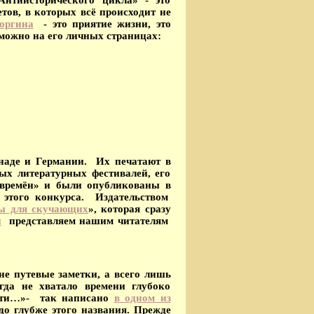
тов, в которых всё происходит не
оргина
- это приятие жизни, это
можно на его личных страницах:
наде и Германии. Их печатают в
ых литературных фестивалей, его
 времён» и были опубликованы в
 этого конкурса. Издательством
зы для скучающих
», которая сразу
и
представляем нашим читателям
не путевые заметки, а всего лишь
да не хватало времени глубоко
мяти…»- так написано
в
одном из
здо глубже этого названия. Прежде