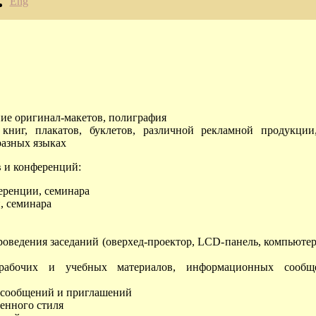
Eng
ние оригинал-макетов, полиграфия
 книг, плакатов, буклетов, различной рекламной продукци
разных языках
в и конференций:
еренции, семинара
, семинара
оведения заседаний (оверхед-проектор, LCD-панель, компьютер, 
рабочих и учебных материалов, информационных сообще
сообщений и приглашений
енного стиля