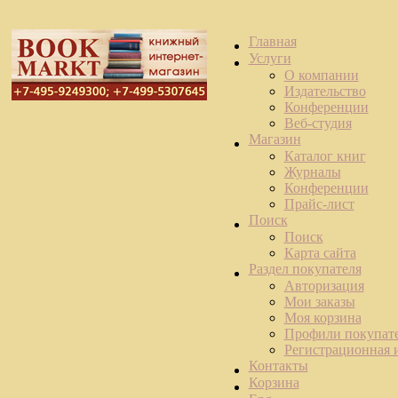
Главная
Услуги
О компании
Издательство
Конференции
Веб-студия
Магазин
Каталог книг
Журналы
Конференции
Прайс-лист
Поиск
Поиск
Карта сайта
Раздел покупателя
Авторизация
Мои заказы
Моя корзина
Профили покупат
Регистрационная
Контакты
Корзина