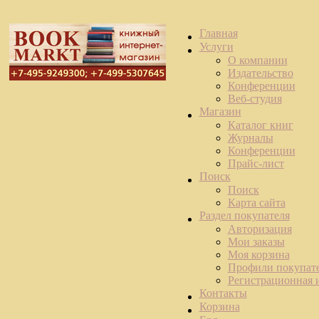
Главная
Услуги
О компании
Издательство
Конференции
Веб-студия
Магазин
Каталог книг
Журналы
Конференции
Прайс-лист
Поиск
Поиск
Карта сайта
Раздел покупателя
Авторизация
Мои заказы
Моя корзина
Профили покупат
Регистрационная
Контакты
Корзина