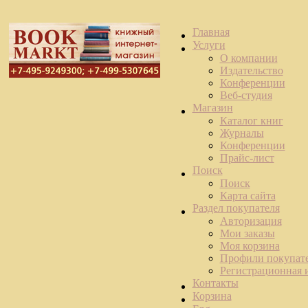
Главная
Услуги
О компании
Издательство
Конференции
Веб-студия
Магазин
Каталог книг
Журналы
Конференции
Прайс-лист
Поиск
Поиск
Карта сайта
Раздел покупателя
Авторизация
Мои заказы
Моя корзина
Профили покупат
Регистрационная
Контакты
Корзина