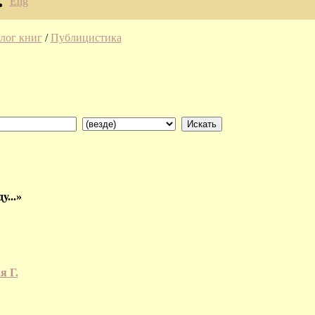
Eng
лог книг
/
Публицистика
...»
я Г.