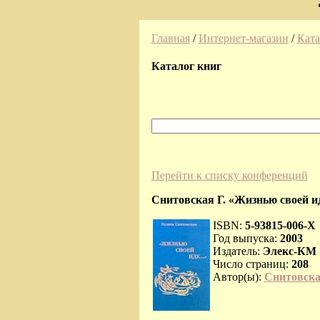
Главная
/
Интернет-магазин
/
Ката
Каталог книг
Перейти к списку конференций
Снитовская Г. «Жизнью своей иду
ISBN:
5-93815-006-X
Год выпуска:
2003
Издатель:
Элекс-КМ
Число страниц:
208
Автор(ы):
Снитовска