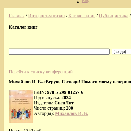
Eng
Главная
/
Интернет-магазин
/
Каталог книг
/
Публицистика
Каталог книг
Перейти к списку конференций
Михайлов И. Б..«Верую, Господи! Помоги моему неверию
ISBN:
978-5-299-01257-6
Год выпуска:
2024
Издатель:
СпецЛит
Число страниц:
200
Автор(ы):
Михайлов И. Б.
Цена:
2 350 руб.