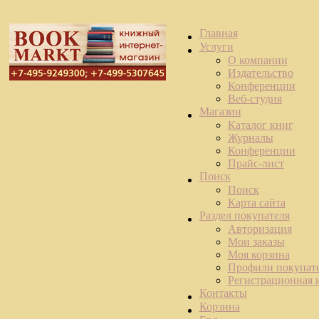
Главная
Услуги
О компании
Издательство
Конференции
Веб-студия
Магазин
Каталог книг
Журналы
Конференции
Прайс-лист
Поиск
Поиск
Карта сайта
Раздел покупателя
Авторизация
Мои заказы
Моя корзина
Профили покупат
Регистрационная
Контакты
Корзина