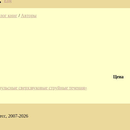
Eng
лог книг
/
Авторы
Цена
мпульсные сверхзвуковые струйные течения»
есс, 2007-2026