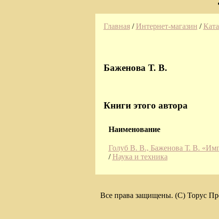
Главная
/
Интернет-магазин
/
Ката
Баженова Т. В.
Книги этого автора
Наименование
Голуб В. В., Баженова Т. В. «И
/
Наука и техника
Все права защищены. (C) Торус Пр