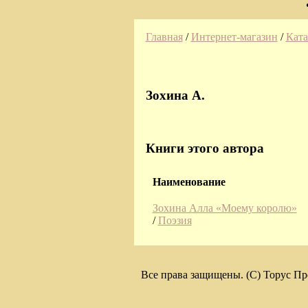
Главная
/
Интернет-магазин
/
Ката
Зохина А.
Книги этого автора
Наименование
Зохина Алла «Моему королю»
/
Поэзия
Все права защищены. (C) Торус Пр