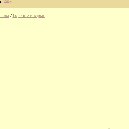
Eng
налы
/
Горение и взрыв