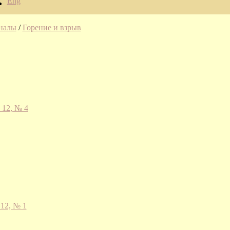
Eng
налы
/
Горение и взрыв
 12, № 4
 12, № 1