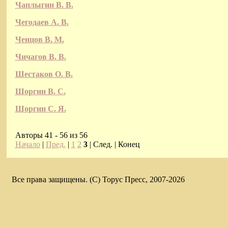
Чаплыгин В. В.
Чегодаев А. В.
Ченцов В. М.
Чичагов В. В.
Шестаков О. В.
Шоргин В. С.
Шоргин С. Я.
Авторы 41 - 56 из 56
Начало
|
Пред.
|
1
2
3
| След. | Конец
Все права защищены. (C) Торус Пресс, 2007-2026