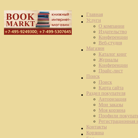
Главная
Услуги
О компании
Издательство
Конференции
Веб-студия
Магазин
Каталог книг
Журналы
Конференции
Прайс-лист
Поиск
Поиск
Карта сайта
Раздел покупателя
Авторизация
Мои заказы
Моя корзина
Профили покупат
Регистрационная
Контакты
Корзина