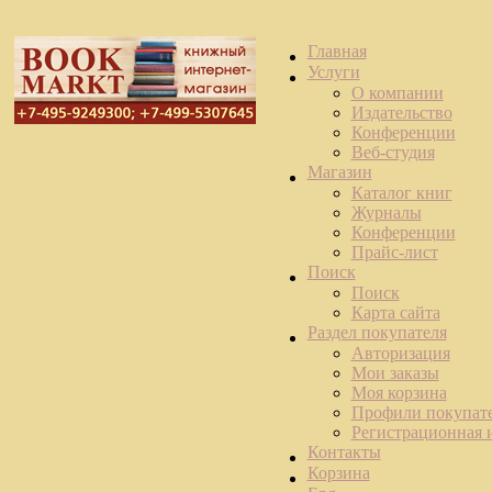
Главная
Услуги
О компании
Издательство
Конференции
Веб-студия
Магазин
Каталог книг
Журналы
Конференции
Прайс-лист
Поиск
Поиск
Карта сайта
Раздел покупателя
Авторизация
Мои заказы
Моя корзина
Профили покупат
Регистрационная
Контакты
Корзина